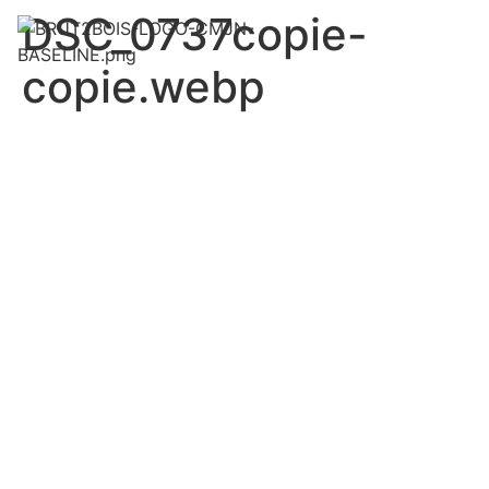
DSC_0737copie-
copie.webp